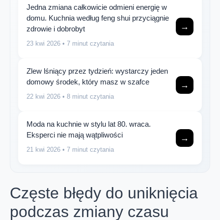
Jedna zmiana całkowicie odmieni energię w
domu. Kuchnia według feng shui przyciągnie
→
zdrowie i dobrobyt
23 kwi 2026
• 7 minut czytania
Zlew lśniący przez tydzień: wystarczy jeden
domowy środek, który masz w szafce
→
22 kwi 2026
• 8 minut czytania
Moda na kuchnie w stylu lat 80. wraca.
Eksperci nie mają wątpliwości
→
21 kwi 2026
• 7 minut czytania
Częste błędy do uniknięcia
podczas zmiany czasu