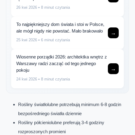
26 kwi 2026
• 8 minut czytania
To najpiękniejszy dom świata i stoi w Polsce,
ale mógł nigdy nie powstać. Mało brakowało
→
25 kwi 2026
• 6 minut czytania
Wiosenne porządki 2026: architektka wnętrz z
Warszawy radzi zacząć od tego jednego
→
pokoju
24 kwi 2026
• 8 minut czytania
Rośliny światłolubne potrzebują minimum 6-8 godzin
bezpośredniego światła dziennie
Rośliny półcieniolubne preferują 3-4 godziny
rozproszonych promieni