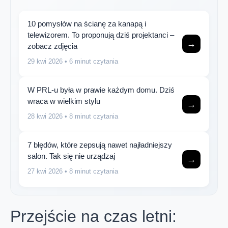
10 pomysłów na ścianę za kanapą i
telewizorem. To proponują dziś projektanci –
→
zobacz zdjęcia
29 kwi 2026
• 6 minut czytania
W PRL-u była w prawie każdym domu. Dziś
wraca w wielkim stylu
→
28 kwi 2026
• 8 minut czytania
7 błędów, które zepsują nawet najładniejszy
salon. Tak się nie urządzaj
→
27 kwi 2026
• 8 minut czytania
Przejście na czas letni: