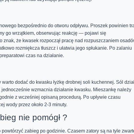
nowego bezpośrednio do otworu odpływu. Proszek powinien tra
amy go wrzątkiem, obserwując reakcję — pojawi się
. To znak, że kwasek rozpoczął pracę nad rozpuszczaniem osadó
kowo rozmiękcza tłuszcz i ułatwia jego spłukanie. Po zalaniu
preparatowi czas na działanie.
warto dodać do kwasku łyżkę drobnej soli kuchennej. Sól dzia
 a jednocześnie wzmacnia działanie kwasku. Mieszankę należy
odnie z wcześniej opisaną procedurą. Po upływie czasu
ej wody przez około 2-3 minuty.
abieg nie pomógł ?
o powtórzyć zabieg po godzinie. Czasem zatory są na tyle zwart