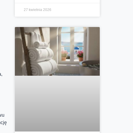
27 kwietnia 2026
a,
ywu
ncję