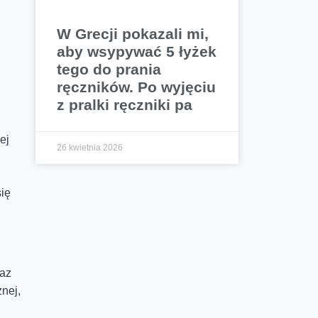
W Grecji pokazali mi,
aby wsypywać 5 łyżek
tego do prania
ręczników. Po wyjęciu
z pralki ręczniki pa
ej
26 kwietnia 2026
ię
raz
nej,