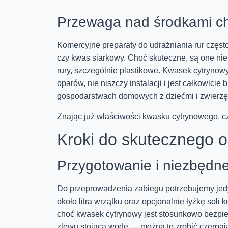
Przewaga nad środkami c
Komercyjne preparaty do udrażniania rur częs
czy kwas siarkowy. Choć skuteczne, są one ni
rury, szczególnie plastikowe. Kwasek cytrynow
oparów, nie niszczy instalacji i jest całkowi
gospodarstwach domowych z dziećmi i zwierzę
Znając już właściwości kwasku cytrynowego, cz
Kroki do skutecznego o
Przygotowanie i niezbędne
Do przeprowadzenia zabiegu potrzebujemy jedyn
około litra wrzątku oraz opcjonalnie łyżkę so
choć kwasek cytrynowy jest stosunkowo bezpie
zlewu stojącą wodę — można to zrobić czerpaj