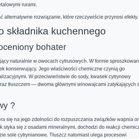
etalowymi rurami.
 alternatywne rozwiązanie, które rzeczywiście przynosi efekty.
o składnika kuchennego
oceniony bohater
jący naturalnie w owocach cytrusowych. W formie sproszkowan
ek konserwujący. Jego właściwości chemiczne czynią go
lizacyjnymi. W przeciwieństwie do sody, kwasek cytrynowy
oraz tłuszczem — dwoma głównymi winowajcami zatykających s
wy ?
a się na jego zdolności do rozpuszczania związków wapnia o
 styka się z osadami mineralnymi, dochodzi do reakcji chemicz
ie sole cytrynianowe. Tłuszcz natomiast ulega procesowi