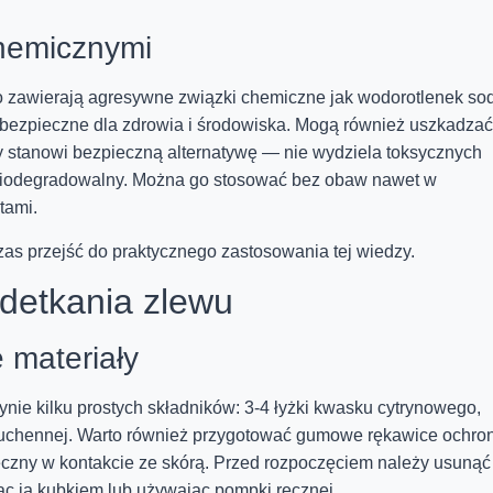
hemicznymi
to zawierają agresywne związki chemiczne jak wodorotlenek so
ebezpieczne dla zdrowia i środowiska. Mogą również uszkadzać
y stanowi bezpieczną alternatywę — nie wydziela toksycznych
cie biodegradowalny. Można go stosować bez obaw nawet w
tami.
as przejść do praktycznego zastosowania tej wiedzy.
detkania zlewu
 materiały
ie kilku prostych składników: 3-4 łyżki kwasku cytrynowego,
li kuchennej. Warto również przygotować gumowe rękawice ochro
czny w kontakcie ze skórą. Przed rozpoczęciem należy usunąć
ąc ją kubkiem lub używając pompki ręcznej.