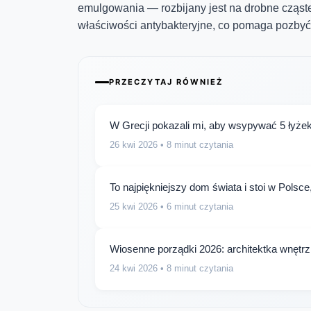
emulgowania — rozbijany jest na drobne cząst
właściwości antybakteryjne, co pomaga pozby
PRZECZYTAJ RÓWNIEŻ
W Grecji pokazali mi, aby wsypywać 5 łyżek 
26 kwi 2026
• 8 minut czytania
To najpiękniejszy dom świata i stoi w Polsc
25 kwi 2026
• 6 minut czytania
Wiosenne porządki 2026: architektka wnętr
24 kwi 2026
• 8 minut czytania