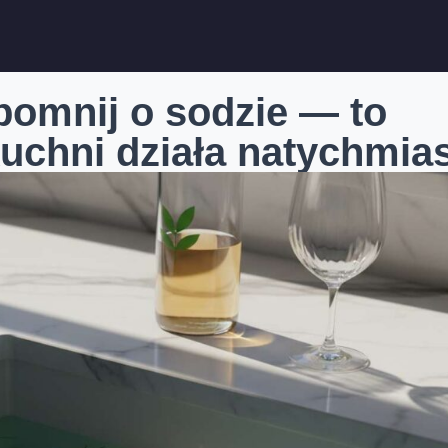
pomnij o sodzie — to
kuchni działa natychmia