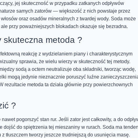
zczący, jej skuteczność w przypadku zatkanych odpływów
 naturze samych zatorów — większość z nich powstaje przez
, włosów oraz osadów mineralnych z twardej wody. Soda może
 ale przy poważniejszych blokadach okazuje się bezradna.
y skuteczna metoda ?
fektowną reakcję z wydzielaniem piany i charakterystycznym
wizualny sprawia, że wielu wierzy w skuteczność tej metody.
iędzy sodą a octem neutralizuje oba składniki, tworząc wodę,
elki mogą jedynie nieznacznie poruszyć luźne zanieczyszczeni
y. W rezultacie metoda ta działa głównie przy powierzchownych
ić ?
awet pogorszyć stan rur. Jeśli zator jest całkowity, a do odpł
 dojść do spiętrzenia tej mieszaniny w rurach. Soda ma tende
u z tłuszczem tworzy jeszcze trudniejszą do usunięcia masę.