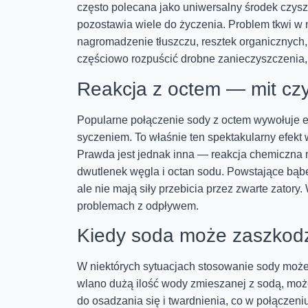
często polecana jako uniwersalny środek czys
pozostawia wiele do życzenia. Problem tkwi w
nagromadzenie tłuszczu, resztek organicznych
częściowo rozpuścić drobne zanieczyszczenia,
Reakcja z octem — mit cz
Popularne połączenie sody z octem wywołuje e
syczeniem. To właśnie ten spektakularny efekt 
Prawda jest jednak inna — reakcja chemiczna m
dwutlenek węgla i octan sodu. Powstające bąb
ale nie mają siły przebicia przez zwarte zator
problemach z odpływem.
Kiedy soda może zaszkodz
W niektórych sytuacjach stosowanie sody może n
wlano dużą ilość wody zmieszanej z sodą, może
do osadzania się i twardnienia, co w połączeni