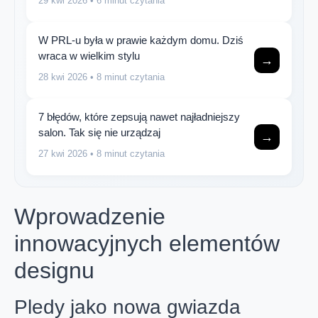
29 kwi 2026
• 6 minut czytania
W PRL-u była w prawie każdym domu. Dziś
wraca w wielkim stylu
→
28 kwi 2026
• 8 minut czytania
7 błędów, które zepsują nawet najładniejszy
salon. Tak się nie urządzaj
→
27 kwi 2026
• 8 minut czytania
Wprowadzenie
innowacyjnych elementów
designu
Pledy jako nowa gwiazda