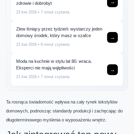
→
zdrowie i dobrobyt
23 kwi 2026
• 7 minut czytania
Zlew lśniący przez tydzień: wystarczy jeden
domowy środek, który masz w szafce
→
22 kwi 2026
• 8 minut czytania
Moda na kuchnie w stylu lat 80. wraca.
Eksperci nie mają wątpliwości
→
21 kwi 2026
• 7 minut czytania
Ta rosnąca świadomość wpływa na cały rynek tekstyliów
domowych, podnosząc standardy produkcji i zachęcając do
długoterminowego myślenia o wyposażeniu wnętrz.