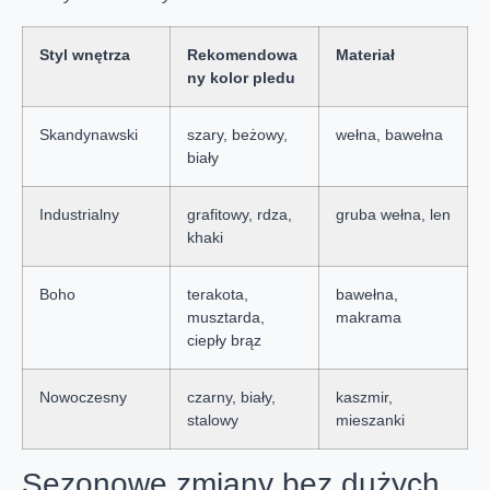
Styl wnętrza
Rekomendowa
Materiał
ny kolor pledu
Skandynawski
szary, beżowy,
wełna, bawełna
biały
Industrialny
grafitowy, rdza,
gruba wełna, len
khaki
Boho
terakota,
bawełna,
musztarda,
makrama
ciepły brąz
Nowoczesny
czarny, biały,
kaszmir,
stalowy
mieszanki
Sezonowe zmiany bez dużych