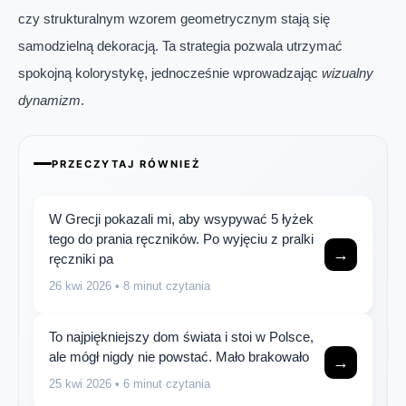
czy strukturalnym wzorem geometrycznym stają się
samodzielną dekoracją. Ta strategia pozwala utrzymać
spokojną kolorystykę, jednocześnie wprowadzając
wizualny
dynamizm
.
PRZECZYTAJ RÓWNIEŻ
W Grecji pokazali mi, aby wsypywać 5 łyżek
tego do prania ręczników. Po wyjęciu z pralki
→
ręczniki pa
26 kwi 2026
• 8 minut czytania
To najpiękniejszy dom świata i stoi w Polsce,
ale mógł nigdy nie powstać. Mało brakowało
→
25 kwi 2026
• 6 minut czytania