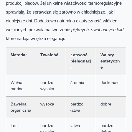
produkcji pledów. Jej unikalne właściwości termoregulacyjne
sprawiają, że sprawdza się zarówno w chłodniejsze, jak i
cieplejsze dni. Dodatkowo naturalna elastyczność włókien
wełnianych pozwala na tworzenie
pięknych, swobodnych fałd
,
które nadają wnętrzu elegancji.
Materiał
Trwałość
Łatwość
Walory
pielęgnacj
estetyczn
i
e
Wełna
bardzo
średnia
doskonałe
merino
wysoka
Bawełna
wysoka
bardzo
dobre
organiczna
łatwa
Len
bardzo
łatwa
bardzo
wysoka
dobre