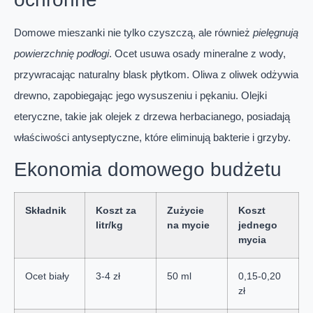
Domowe mieszanki nie tylko czyszczą, ale również
pielęgnują
powierzchnię podłogi
. Ocet usuwa osady mineralne z wody,
przywracając naturalny blask płytkom. Oliwa z oliwek odżywia
drewno, zapobiegając jego wysuszeniu i pękaniu. Olejki
eteryczne, takie jak olejek z drzewa herbacianego, posiadają
właściwości antyseptyczne, które eliminują bakterie i grzyby.
Ekonomia domowego budżetu
Składnik
Koszt za
Zużycie
Koszt
litr/kg
na mycie
jednego
mycia
Ocet biały
3-4 zł
50 ml
0,15-0,20
zł