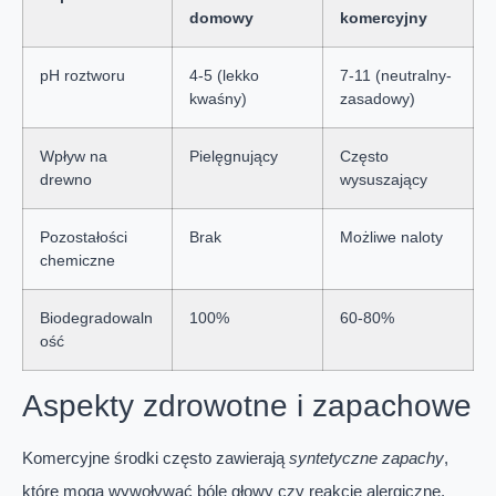
domowy
komercyjny
pH roztworu
4-5 (lekko
7-11 (neutralny-
kwaśny)
zasadowy)
Wpływ na
Pielęgnujący
Często
drewno
wysuszający
Pozostałości
Brak
Możliwe naloty
chemiczne
Biodegradowaln
100%
60-80%
ość
Aspekty zdrowotne i zapachowe
Komercyjne środki często zawierają
syntetyczne zapachy
,
które mogą wywoływać bóle głowy czy reakcje alergiczne.