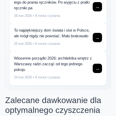
tego do prania ręczników. Po wyjęciu z pralki
→
ręczniki pa
26 kwi 2026
• 8 minut czytania
To najpiękniejszy dom świata i stoi w Polsce,
ale mógł nigdy nie powstać. Mało brakowało
→
25 kwi 2026
• 6 minut czytania
Wiosenne porządki 2026: architektka wnętrz z
Warszawy radzi zacząć od tego jednego
→
pokoju
24 kwi 2026
• 8 minut czytania
Zalecane dawkowanie dla
optymalnego czyszczenia