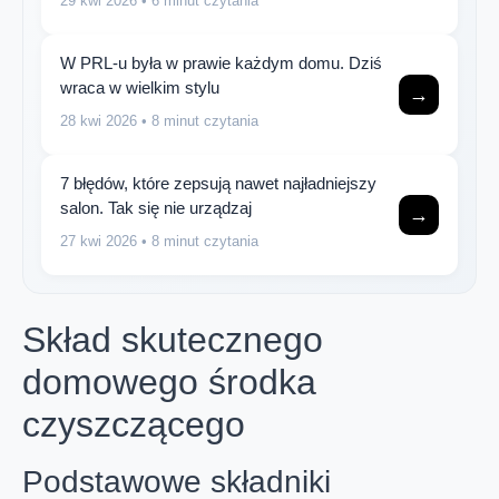
29 kwi 2026
• 6 minut czytania
W PRL-u była w prawie każdym domu. Dziś
wraca w wielkim stylu
→
28 kwi 2026
• 8 minut czytania
7 błędów, które zepsują nawet najładniejszy
salon. Tak się nie urządzaj
→
27 kwi 2026
• 8 minut czytania
Skład skutecznego
domowego środka
czyszczącego
Podstawowe składniki