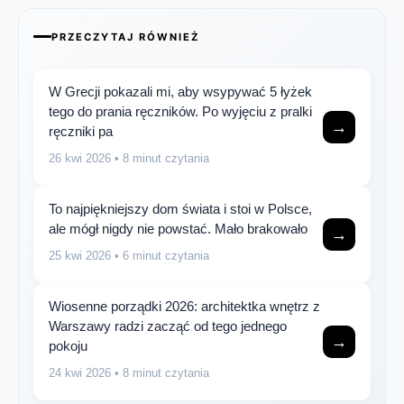
PRZECZYTAJ RÓWNIEŻ
W Grecji pokazali mi, aby wsypywać 5 łyżek
tego do prania ręczników. Po wyjęciu z pralki
→
ręczniki pa
26 kwi 2026
• 8 minut czytania
To najpiękniejszy dom świata i stoi w Polsce,
ale mógł nigdy nie powstać. Mało brakowało
→
25 kwi 2026
• 6 minut czytania
Wiosenne porządki 2026: architektka wnętrz z
Warszawy radzi zacząć od tego jednego
→
pokoju
24 kwi 2026
• 8 minut czytania