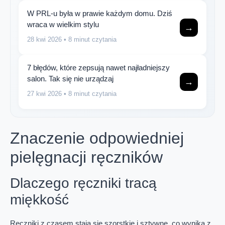
W PRL-u była w prawie każdym domu. Dziś
wraca w wielkim stylu
→
28 kwi 2026
• 8 minut czytania
7 błędów, które zepsują nawet najładniejszy
salon. Tak się nie urządzaj
→
27 kwi 2026
• 8 minut czytania
Znaczenie odpowiedniej
pielęgnacji ręczników
Dlaczego ręczniki tracą
miękkość
Ręczniki z czasem stają się szorstkie i sztywne, co wynika z