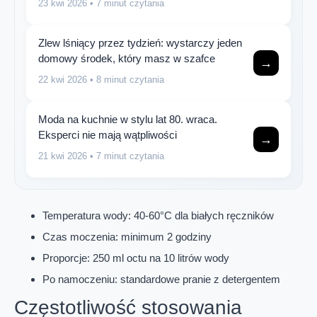
23 kwi 2026
• 7 minut czytania
Zlew lśniący przez tydzień: wystarczy jeden
domowy środek, który masz w szafce
→
22 kwi 2026
• 8 minut czytania
Moda na kuchnie w stylu lat 80. wraca.
Eksperci nie mają wątpliwości
→
21 kwi 2026
• 7 minut czytania
Temperatura wody: 40-60°C dla białych ręczników
Czas moczenia: minimum 2 godziny
Proporcje: 250 ml octu na 10 litrów wody
Po namoczeniu: standardowe pranie z detergentem
Częstotliwość stosowania