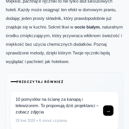
Miękkie, pachnące ręczniki to nie tylko atut luksusowych
hoteli. Każdy może osiągnąć ten efekt w domowym praniu,
dodając jeden prosty składnik, który prawdopodobnie już
znajduje się w kuchni. Sekret tkwi w
occie białym
, naturalnym
środku zmiękczającym, który przywraca włóknom świeżość i
miękkość bez użycia chemicznych dodatków. Poznaj
sprawdzone metody, dzięki którym Twoje ręczniki będą
wyglądać i pachnieć jak hotelowe.
PRZECZYTAJ RÓWNIEŻ
10 pomysłów na ścianę za kanapą i
telewizorem. To proponują dziś projektanci –
→
zobacz zdjęcia
29 kwi 2026
• 6 minut czytania