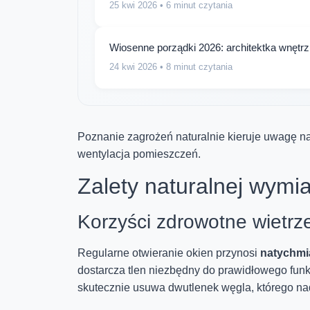
25 kwi 2026
• 6 minut czytania
Wiosenne porządki 2026: architektka wnętr
24 kwi 2026
• 8 minut czytania
Poznanie zagrożeń naturalnie kieruje uwagę na
wentylacja pomieszczeń.
Zalety naturalnej wymi
Korzyści zdrowotne wietrz
Regularne otwieranie okien przynosi
natychmi
dostarcza tlen niezbędny do prawidłowego fu
skutecznie usuwa dwutlenek węgla, którego na