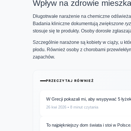
Wpływ na zdrowie mieszk
Długotrwałe narażenie na chemiczne odświeżac
Badania kliniczne dokumentują
zwiększone ry
stosuje się te produkty. Osoby dorosłe zgłasz
Szczególnie narażone są kobiety w ciąży, u kt
płodu. Również osoby z chorobami przewlekły
zapachów.
PRZECZYTAJ RÓWNIEŻ
W Grecji pokazali mi, aby wsypywać 5 łyżek 
26 kwi 2026
• 8 minut czytania
To najpiękniejszy dom świata i stoi w Polsc