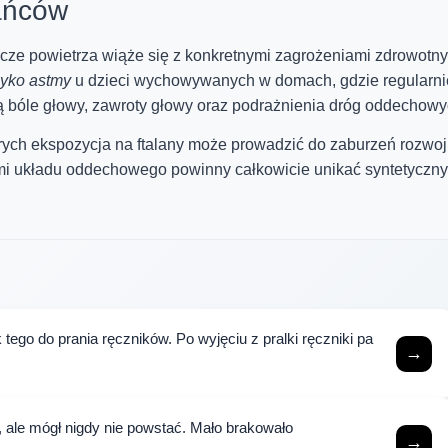
ańców
ze powietrza wiąże się z konkretnymi zagrożeniami zdrowotny
zyko astmy
u dzieci wychowywanych w domach, gdzie regularni
ają bóle głowy, zawroty głowy oraz podrażnienia dróg oddechowy
órych ekspozycja na ftalany może prowadzić do zaburzeń rozwo
mi układu oddechowego powinny całkowicie unikać syntetyczn
tego do prania ręczników. Po wyjęciu z pralki ręczniki pa
→
e, ale mógł nigdy nie powstać. Mało brakowało
→