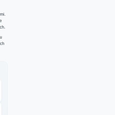
mi.
e
ch.
ju
ych