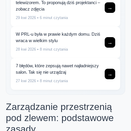
telewizorem. To proponują dziś projektanci –
→
zobacz zdjęcia
29 kwi 2026
• 6 minut czytania
W PRL-u była w prawie każdym domu. Dziś
wraca w wielkim stylu
→
28 kwi 2026
• 8 minut czytania
7 błędów, które zepsują nawet najładniejszy
salon. Tak się nie urządzaj
→
27 kwi 2026
• 8 minut czytania
Zarządzanie przestrzenią
pod zlewem: podstawowe
zasady