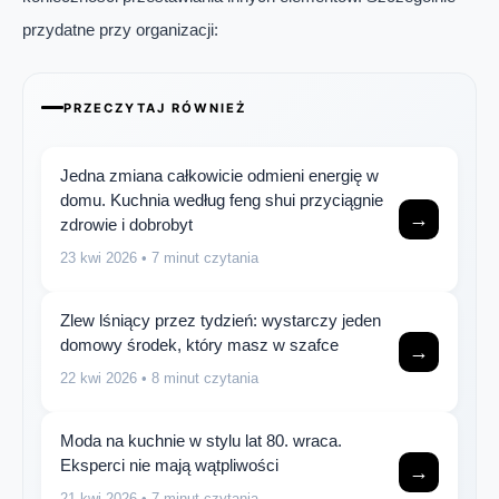
przydatne przy organizacji:
PRZECZYTAJ RÓWNIEŻ
Jedna zmiana całkowicie odmieni energię w
domu. Kuchnia według feng shui przyciągnie
→
zdrowie i dobrobyt
23 kwi 2026
• 7 minut czytania
Zlew lśniący przez tydzień: wystarczy jeden
domowy środek, który masz w szafce
→
22 kwi 2026
• 8 minut czytania
Moda na kuchnie w stylu lat 80. wraca.
Eksperci nie mają wątpliwości
→
21 kwi 2026
• 7 minut czytania