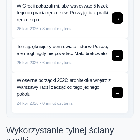
W Grecji pokazali mi, aby wsypywać 5 łyżek
tego do prania ręczników. Po wyjęciu z pralki
→
ręczniki pa
26 kwi 2026
• 8 minut czytania
To najpiękniejszy dom świata i stoi w Polsce,
ale mógł nigdy nie powstać. Mało brakowało
→
25 kwi 2026
• 6 minut czytania
Wiosenne porządki 2026: architektka wnętrz z
Warszawy radzi zacząć od tego jednego
→
pokoju
24 kwi 2026
• 8 minut czytania
Wykorzystanie tylnej ściany