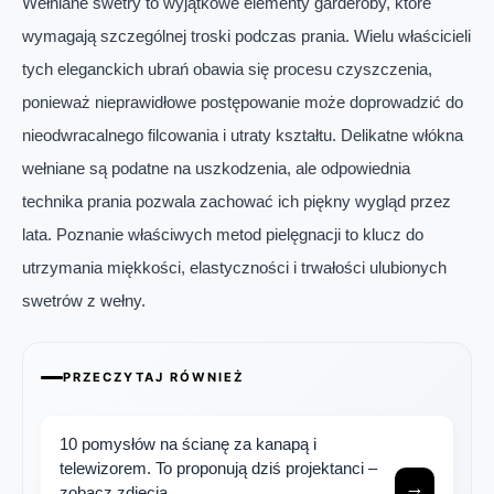
Wełniane swetry to wyjątkowe elementy garderoby, które
wymagają szczególnej troski podczas prania. Wielu właścicieli
tych eleganckich ubrań obawia się procesu czyszczenia,
ponieważ nieprawidłowe postępowanie może doprowadzić do
nieodwracalnego filcowania i utraty kształtu. Delikatne włókna
wełniane są podatne na uszkodzenia, ale odpowiednia
technika prania pozwala zachować ich piękny wygląd przez
lata. Poznanie właściwych metod pielęgnacji to klucz do
utrzymania miękkości, elastyczności i trwałości ulubionych
swetrów z wełny.
PRZECZYTAJ RÓWNIEŻ
10 pomysłów na ścianę za kanapą i
telewizorem. To proponują dziś projektanci –
→
zobacz zdjęcia