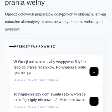
prania wełny
Oprócz gotowych preparatów dostępnych w sklepach, istnieją
naturalne alternatywy skuteczne w czyszczeniu wełnianych
swetrów:
PRZECZYTAJ RÓWNIEŻ
W Grecji pokazali mi, aby wsypywać 5 łyżek
tego do prania ręczników. Po wyjęciu z pralki
→
ręczniki pa
26 kwi 2026
• 8 minut czytania
To najpiękniejszy dom świata i stoi w Polsce,
ale mógł nigdy nie powstać. Mało brakowało
→
25 kwi 2026
• 6 minut czytania