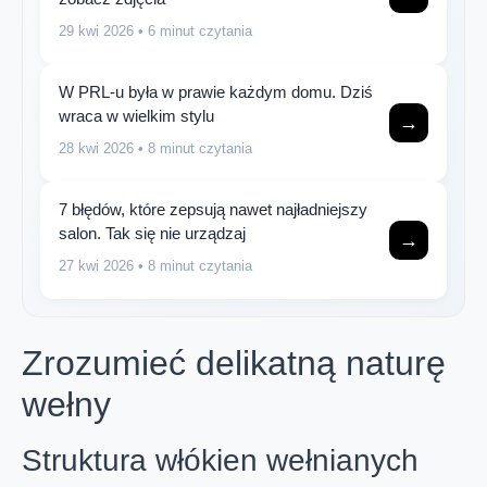
29 kwi 2026
• 6 minut czytania
W PRL-u była w prawie każdym domu. Dziś
wraca w wielkim stylu
→
28 kwi 2026
• 8 minut czytania
7 błędów, które zepsują nawet najładniejszy
salon. Tak się nie urządzaj
→
27 kwi 2026
• 8 minut czytania
Zrozumieć delikatną naturę
wełny
Struktura włókien wełnianych