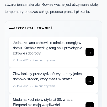
stwardnienia materiału. Równie ważne jest utrzymanie stałej
temperatury podczas całego procesu prania i płukania.
PRZECZYTAJ RÓWNIEŻ
Jedna zmiana całkowicie odmieni energię w
domu. Kuchnia według feng shui przyciągnie
→
zdrowie i dobrobyt
23 kwi 2026
• 7 minut czytania
Zlew lśniący przez tydzień: wystarczy jeden
domowy środek, który masz w szafce
→
22 kwi 2026
• 8 minut czytania
Moda na kuchnie w stylu lat 80. wraca.
Eksperci nie mają wątpliwości
→