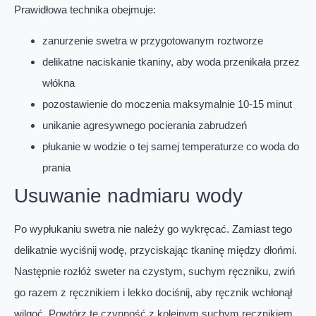
Prawidłowa technika obejmuje:
zanurzenie swetra w przygotowanym roztworze
delikatne naciskanie tkaniny, aby woda przenikała przez
włókna
pozostawienie do moczenia maksymalnie 10-15 minut
unikanie agresywnego pocierania zabrudzeń
płukanie w wodzie o tej samej temperaturze co woda do
prania
Usuwanie nadmiaru wody
Po wypłukaniu swetra nie należy go wykręcać. Zamiast tego
delikatnie wyciśnij wodę, przyciskając tkaninę między dłońmi.
Następnie rozłóż sweter na czystym, suchym ręczniku, zwiń
go razem z ręcznikiem i lekko dociśnij, aby ręcznik wchłonął
wilgoć. Powtórz tę czynność z kolejnym suchym ręcznikiem,