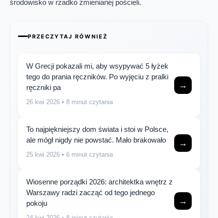
środowisko w rzadko zmienianej pościeli.
PRZECZYTAJ RÓWNIEŻ
W Grecji pokazali mi, aby wsypywać 5 łyżek
tego do prania ręczników. Po wyjęciu z pralki
→
ręczniki pa
26 kwi 2026
• 8 minut czytania
To najpiękniejszy dom świata i stoi w Polsce,
ale mógł nigdy nie powstać. Mało brakowało
→
25 kwi 2026
• 6 minut czytania
Wiosenne porządki 2026: architektka wnętrz z
Warszawy radzi zacząć od tego jednego
→
pokoju
24 kwi 2026
• 8 minut czytania