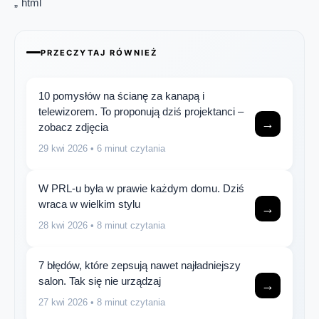
„`html
PRZECZYTAJ RÓWNIEŻ
10 pomysłów na ścianę za kanapą i
telewizorem. To proponują dziś projektanci –
→
zobacz zdjęcia
29 kwi 2026
• 6 minut czytania
W PRL-u była w prawie każdym domu. Dziś
wraca w wielkim stylu
→
28 kwi 2026
• 8 minut czytania
7 błędów, które zepsują nawet najładniejszy
salon. Tak się nie urządzaj
→
27 kwi 2026
• 8 minut czytania