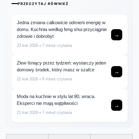
PRZECZYTAJ RÓWNIEŻ
Jedna zmiana całkowicie odmieni energię w
domu. Kuchnia według feng shui przyciągnie
→
zdrowie i dobrobyt
23 kwi 2026
• 7 minut czytania
Zlew lśniący przez tydzień: wystarczy jeden
domowy środek, który masz w szafce
→
22 kwi 2026
• 8 minut czytania
Moda na kuchnie w stylu lat 80. wraca.
Eksperci nie mają wątpliwości
→
21 kwi 2026
• 7 minut czytania