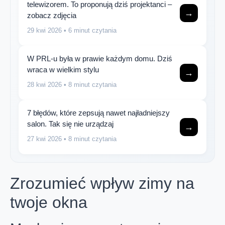
telewizorem. To proponują dziś projektanci –
→
zobacz zdjęcia
29 kwi 2026
• 6 minut czytania
W PRL-u była w prawie każdym domu. Dziś
wraca w wielkim stylu
→
28 kwi 2026
• 8 minut czytania
7 błędów, które zepsują nawet najładniejszy
salon. Tak się nie urządzaj
→
27 kwi 2026
• 8 minut czytania
Zrozumieć wpływ zimy na
twoje okna