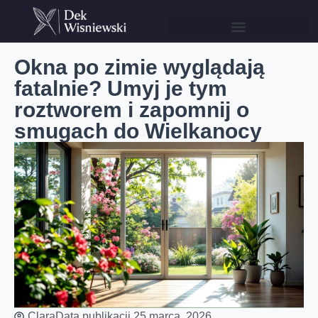
Okna po zimie wyglądają
fatalnie? Umyj je tym
roztworem i zapomnij o
smugach do Wielkanocy
Clara
Data publikacji
25 marca, 2026