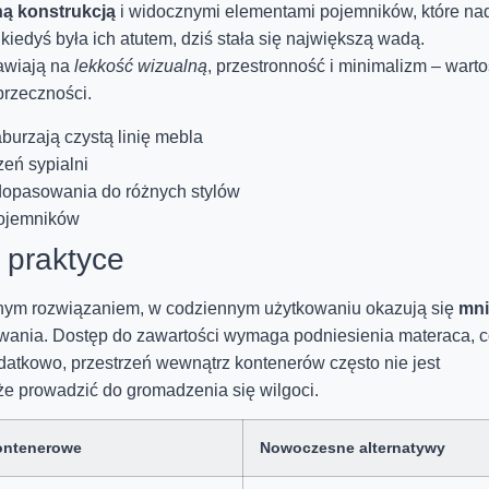
ą konstrukcją
i widocznymi elementami pojemników, które na
kiedyś była ich atutem, dziś stała się największą wadą.
awiają na
lekkość wizualną
, przestronność i minimalizm – warto
przeczności.
urzają czystą linię mebla
eń sypialni
 dopasowania do różnych stylów
pojemników
 praktyce
znym rozwiązaniem, w codziennym użytkowaniu okazują się
mni
wania. Dostęp do zawartości wymaga podniesienia materaca, 
odatkowo, przestrzeń wewnątrz kontenerów często nie jest
że prowadzić do gromadzenia się wilgoci.
ontenerowe
Nowoczesne alternatywy