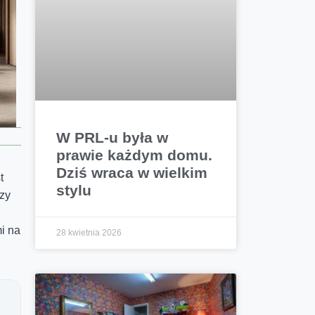
W PRL-u była w
prawie każdym domu.
Dziś wraca w wielkim
t
stylu
zy
mi na
28 kwietnia 2026