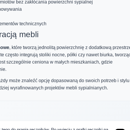
iotów bez zakłócania powierzchni sypialnej
chowywania
lementów technicznych
racją mebli
mowe
, które tworzą jednolitą powierzchnię z dodatkową przestrz
 często integrują stoliki nocne, półki czy nawet biurka, tworzą
st szczególnie ceniona w małych mieszkaniach, gdzie
ie.
ażdy może znaleźć opcję dopasowaną do swoich potrzeb i stylu
rdziej wyrafinowanych projektów mebli sypialnianych.
tego do prania ręczników. Po wyjęciu z pralki ręczniki pa