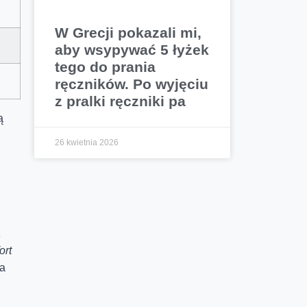
W Grecji pokazali mi,
aby wsypywać 5 łyżek
tego do prania
ręczników. Po wyjęciu
z pralki ręczniki pa
ą
26 kwietnia 2026
ż
ort
ia