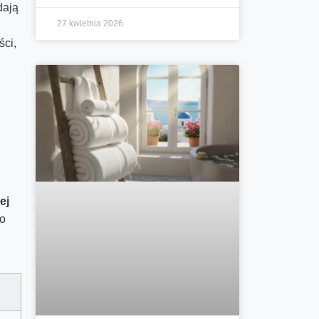
dają
27 kwietnia 2026
ści,
ej
co