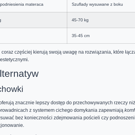
odniesienia materaca
Szuflady wysuwane z boku
g
45-70 kg
35-45 cm
 coraz częściej kierują swoją uwagę na rozwiązania, które łącz
estetycznymi.
lternatyw
chowki
oferują znacznie lepszy dostęp do przechowywanych rzeczy ni
 prowadnicach z systemem cichego domykania zapewniają
komf
wysuwać bez konieczności zdejmowania pościeli czy podnoszen
cjonowanie.