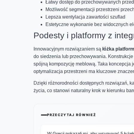
Łatwy dostęp do przechowywanych przedm
Możliwość segmentacji przestrzeni prze
Lepsza wentylacja zawartości szuflad
Estetyczne wykonanie bez widocznych e
Podesty i platformy z integ
Innowacyjnym rozwiązaniem są
łóżka platfor
do siedzenia lub przechowywania. Konstrukcje te
spójną kompozycję meblową. Taka koncepcja je
optymalizacja przestrzeni ma kluczowe znaczen
Dzięki różnorodności dostępnych rozwiązań, k
życia, co stanowi naturalny krok w kierunku ba
PRZECZYTAJ RÓWNIEŻ
W Grecji pokazali mi, aby wsypywać 5 łyżek 