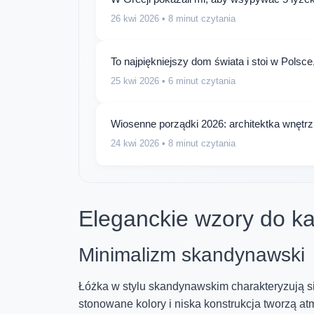
26 kwi 2026
• 8 minut czytania
To najpiękniejszy dom świata i stoi w Polsc
25 kwi 2026
• 6 minut czytania
Wiosenne porządki 2026: architektka wnętr
24 kwi 2026
• 8 minut czytania
Eleganckie wzory do k
Minimalizm skandynawski
Łóżka w stylu skandynawskim charakteryzują s
stonowane kolory i niska konstrukcja tworzą at