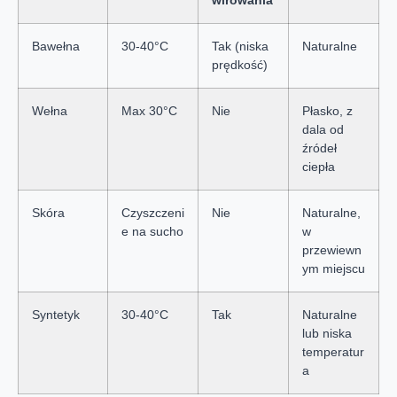
wirowania
Bawełna
30-40°C
Tak (niska
Naturalne
prędkość)
Wełna
Max 30°C
Nie
Płasko, z
dala od
źródeł
ciepła
Skóra
Czyszczeni
Nie
Naturalne,
e na sucho
w
przewiewn
ym miejscu
Syntetyk
30-40°C
Tak
Naturalne
lub niska
temperatur
a