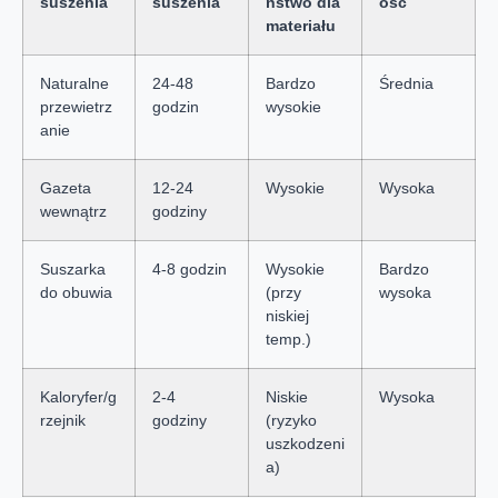
suszenia
suszenia
ństwo dla
ość
materiału
Naturalne
24-48
Bardzo
Średnia
przewietrz
godzin
wysokie
anie
Gazeta
12-24
Wysokie
Wysoka
wewnątrz
godziny
Suszarka
4-8 godzin
Wysokie
Bardzo
do obuwia
(przy
wysoka
niskiej
temp.)
Kaloryfer/g
2-4
Niskie
Wysoka
rzejnik
godziny
(ryzyko
uszkodzeni
a)