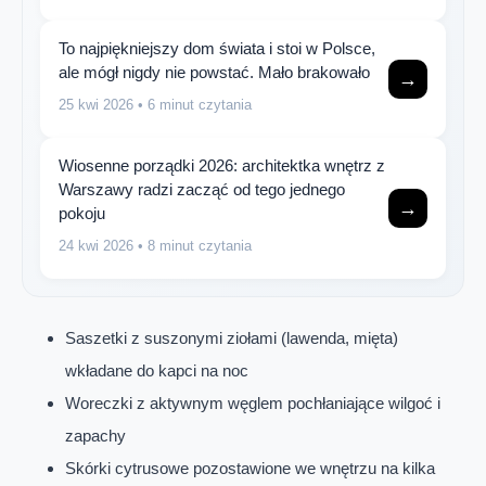
To najpiękniejszy dom świata i stoi w Polsce,
ale mógł nigdy nie powstać. Mało brakowało
→
25 kwi 2026
• 6 minut czytania
Wiosenne porządki 2026: architektka wnętrz z
Warszawy radzi zacząć od tego jednego
→
pokoju
24 kwi 2026
• 8 minut czytania
Saszetki z suszonymi ziołami (lawenda, mięta)
wkładane do kapci na noc
Woreczki z aktywnym węglem pochłaniające wilgoć i
zapachy
Skórki cytrusowe pozostawione we wnętrzu na kilka