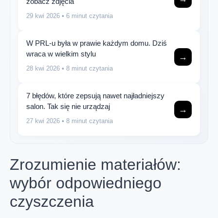
zobacz zdjęcia
29 kwi 2026
• 6 minut czytania
W PRL-u była w prawie każdym domu. Dziś
wraca w wielkim stylu
→
28 kwi 2026
• 8 minut czytania
7 błędów, które zepsują nawet najładniejszy
salon. Tak się nie urządzaj
→
27 kwi 2026
• 8 minut czytania
Zrozumienie materiałów:
wybór odpowiedniego
czyszczenia