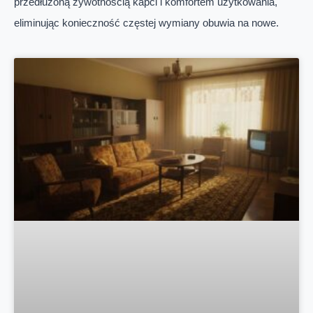
przedłużoną żywotnością kapci i komfortem użytkowania,
eliminując konieczność częstej wymiany obuwia na nowe.