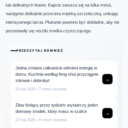
lub delikatnych tkanin. Kapcie zanurza się na kilka minut,
następnie delikatnie przeciera miękką szczoteczką, unikając
intensywnego tarcia. Płukanie powinno być dokładne, aby nie
pozostawiły się resztki środka czyszczącego.
PRZECZYTAJ RÓWNIEŻ
Jedna zmiana całkowicie odmieni energię w
domu. Kuchnia według feng shui przyciągnie
→
zdrowie i dobrobyt
23 kwi 2026
• 7 minut czytania
Zlew lśniący przez tydzień: wystarczy jeden
domowy środek, który masz w szafce
→
22 kwi 2026
• 8 minut czytania