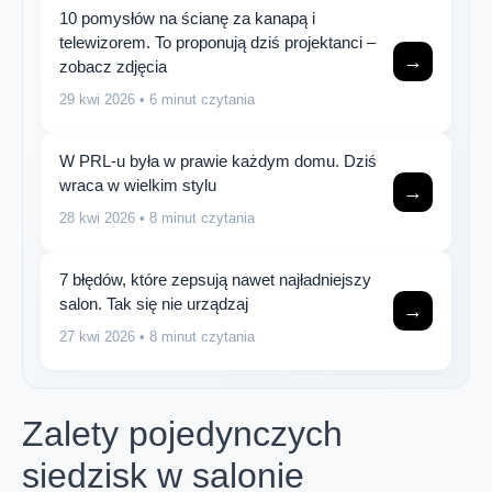
10 pomysłów na ścianę za kanapą i
telewizorem. To proponują dziś projektanci –
→
zobacz zdjęcia
29 kwi 2026
• 6 minut czytania
W PRL-u była w prawie każdym domu. Dziś
wraca w wielkim stylu
→
28 kwi 2026
• 8 minut czytania
7 błędów, które zepsują nawet najładniejszy
salon. Tak się nie urządzaj
→
27 kwi 2026
• 8 minut czytania
Zalety pojedynczych
siedzisk w salonie