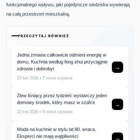
funkcjonalnego wpływu, jaki pojedyncze siedziska wywierają
na całą przestrzeń mieszkalną.
PRZECZYTAJ RÓWNIEŻ
Jedna zmiana całkowicie odmieni energię w
domu. Kuchnia według feng shui przyciągnie
→
zdrowie i dobrobyt
23 kwi 2026
• 7 minut czytania
Zlew lśniący przez tydzień: wystarczy jeden
domowy środek, który masz w szafce
→
22 kwi 2026
• 8 minut czytania
Moda na kuchnie w stylu lat 80. wraca.
Eksperci nie mają wątpliwości
→