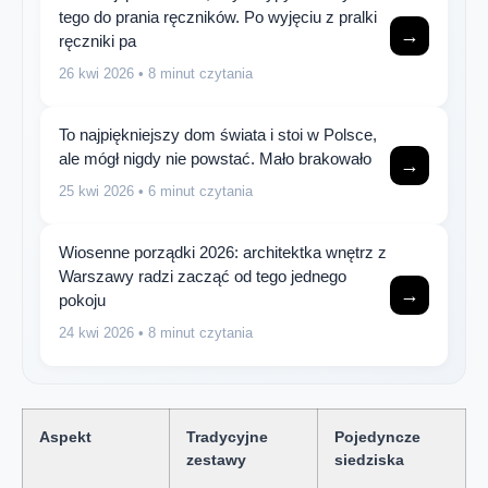
tego do prania ręczników. Po wyjęciu z pralki
→
ręczniki pa
26 kwi 2026
• 8 minut czytania
To najpiękniejszy dom świata i stoi w Polsce,
ale mógł nigdy nie powstać. Mało brakowało
→
25 kwi 2026
• 6 minut czytania
Wiosenne porządki 2026: architektka wnętrz z
Warszawy radzi zacząć od tego jednego
→
pokoju
24 kwi 2026
• 8 minut czytania
Aspekt
Tradycyjne
Pojedyncze
zestawy
siedziska