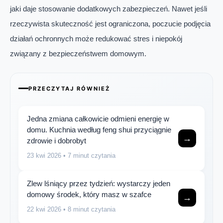
jaki daje stosowanie dodatkowych zabezpieczeń. Nawet jeśli
rzeczywista skuteczność jest ograniczona, poczucie podjęcia
działań ochronnych może redukować stres i niepokój
związany z bezpieczeństwem domowym.
PRZECZYTAJ RÓWNIEŻ
Jedna zmiana całkowicie odmieni energię w
domu. Kuchnia według feng shui przyciągnie
→
zdrowie i dobrobyt
23 kwi 2026
• 7 minut czytania
Zlew lśniący przez tydzień: wystarczy jeden
domowy środek, który masz w szafce
→
22 kwi 2026
• 8 minut czytania