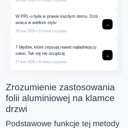
29 kwi 2026
• 6 minut czytania
W PRL-u była w prawie każdym domu. Dziś
wraca w wielkim stylu
→
28 kwi 2026
• 8 minut czytania
7 błędów, które zepsują nawet najładniejszy
salon. Tak się nie urządzaj
→
27 kwi 2026
• 8 minut czytania
Zrozumienie zastosowania
folii aluminiowej na klamce
drzwi
Podstawowe funkcje tej metody