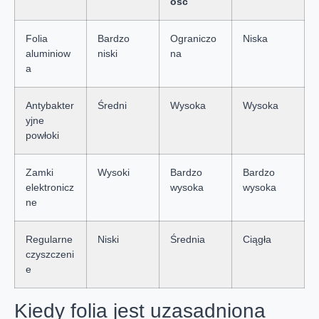
ość
Folia
Bardzo
Ograniczo
Niska
aluminiow
niski
na
a
Antybakter
Średni
Wysoka
Wysoka
yjne
powłoki
Zamki
Wysoki
Bardzo
Bardzo
elektronicz
wysoka
wysoka
ne
Regularne
Niski
Średnia
Ciągła
czyszczeni
e
Kiedy folia jest uzasadniona