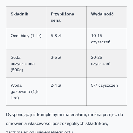
Składnik
Przybliżona
Wydajność
cena
Ocet biały (1 litr)
5-8 zł
10-15
czyszczeń
Soda
3-5 zł
20-25
oczyszczona
czyszczeń
(500g)
Woda
2-4 zł
5-7 czyszczeń
gazowana (1,5
litra)
Dysponując już kompletnymi materiałami, można przejść do
omówienia właściwości poszczególnych składników,
zaczynając od uniwersalnego octu.