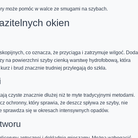
który może pomóc w walce ze smugami na szybach.
azitelnych okien
skopijnych, co oznacza, że przyciąga i zatrzymuje wilgoć. Dod
rzy na powierzchni szyby cienką warstwę hydrofobową, która
urz i brud znacznie trudniej przylegają do szkła.
i
ją czyste znacznie dłużej niż te myte tradycyjnymi metodami.
zcz ochronny, który sprawia, że deszcz spływa ze szyby, nie
ie sprawdza się w okresach intensywnych opadów.
tworu
 gliceryny aptecznej i dokładnie mieszamy. Można wzbogacić