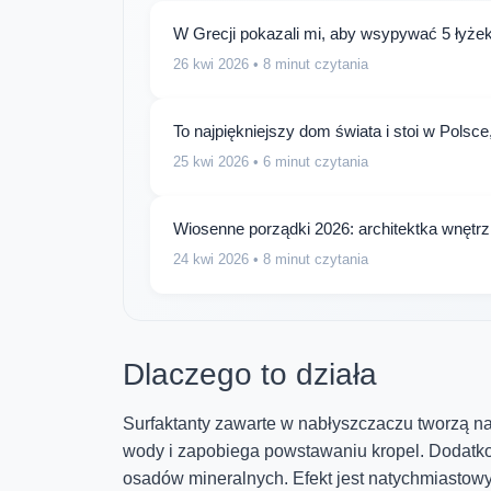
W Grecji pokazali mi, aby wsypywać 5 łyżek 
26 kwi 2026
• 8 minut czytania
To najpiękniejszy dom świata i stoi w Polsc
25 kwi 2026
• 6 minut czytania
Wiosenne porządki 2026: architektka wnętr
24 kwi 2026
• 8 minut czytania
Dlaczego to działa
Surfaktanty zawarte w nabłyszczaczu tworzą na
wody i zapobiega powstawaniu kropel. Dodatko
osadów mineralnych. Efekt jest natychmiastowy