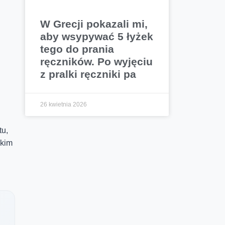
W Grecji pokazali mi,
aby wsypywać 5 łyżek
tego do prania
ręczników. Po wyjęciu
z pralki ręczniki pa
26 kwietnia 2026
tu,
akim