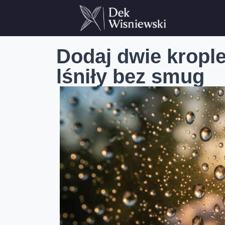
Dodaj dwie kropl
lśniły bez smug