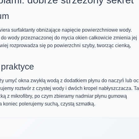
ium
iera surfaktanty obniżające napięcie powierzchniowe wody.
 do wody przeznaczonej do mycia okien całkowicie zmienia jej
atwiej rozprowadza się po powierzchni szyby, tworząc cienką,
praktyce
eży umyć okna zwykłą wodą z dodatkiem płynu do naczyń lub oc
wujemy roztwór z czystej wody i dwóch kropel nabłyszczacza. T
zką z mikrofibry, po czym zbieramy nadmiar płynu gumową
a koniec polerujemy suchą, czystą szmatką.