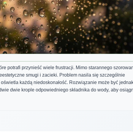
re potrafi przynieść wiele frustracji. Mimo starannego szorowa
eestetyczne smugi i zacieki. Problem nasila się szczególnie
ie oświetla każdą niedoskonałość. Rozwiązanie może być jedna
edwie dwie krople odpowiedniego składnika do wody, aby osiąg