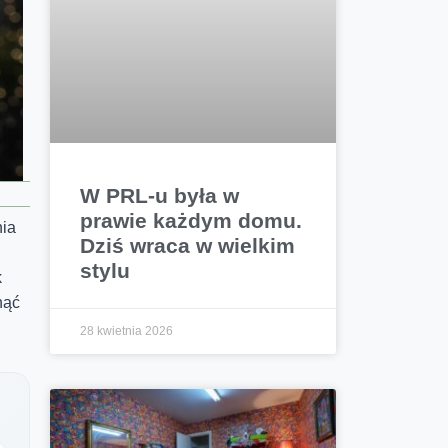
W PRL-u była w
prawie każdym domu.
nia
Dziś wraca w wielkim
stylu
k
nąć
28 kwietnia 2026