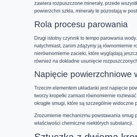
zawiera rozpuszczone minerały, przede wszys
powierzchni szkła, minerały te pozostają w pos
Rola procesu parowania
Drugi istotny czynnik to tempo parowania wod
natychmiast, zanim zdążymy ją równomiernie ro
nierównomierne zacieki, które wyglądają jeszc
również na dokładne usunięcie rozpuszczonyc
Napięcie powierzchniowe
Trzecim elementem układanki jest napięcie po
tworzy kropelki zamiast równomiernie rozlewać 
okrągłe smugi, które są szczególnie widoczne
Zrozumienie mechanizmu powstawania smug pro
właściwości chemiczne niektórych substancji.
Sztuczka z dwiema krop