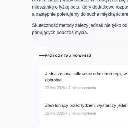
mieszankę o łyżkę octu, który dodatkowo roz
a następnie polerujemy do sucha miękką ścier
Skuteczność metody zależy jednak nie tylko od
panujących podczas mycia.
PRZECZYTAJ RÓWNIEŻ
Jedna zmiana całkowicie odmieni energię w 
dobrobyt
23 kwi 2026
• 7 minut czytania
Zlew lśniący przez tydzień: wystarczy jed
22 kwi 2026
• 8 minut czytania