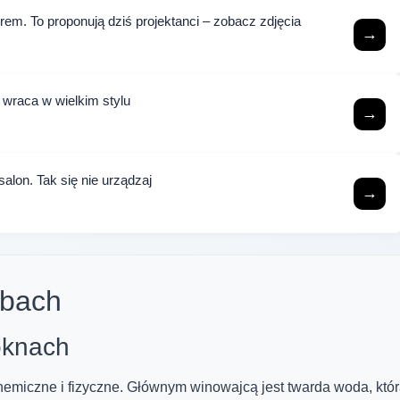
em. To proponują dziś projektanci – zobacz zdjęcia
→
wraca w wielkim stylu
→
salon. Tak się nie urządzaj
→
ybach
 oknach
emiczne i fizyczne. Głównym winowajcą jest twarda woda, któ