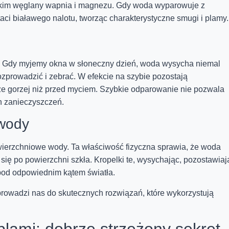
tkim węglany wapnia i magnezu. Gdy woda wyparowuje z
taci białawego nalotu, tworząc charakterystyczne smugi i plamy.
y. Gdy myjemy okna w słoneczny dzień, woda wysycha niemal
zprowadzić i zebrać. W efekcie na szybie pozostają
ze gorzej niż przed myciem. Szybkie odparowanie nie pozwala
h zanieczyszczeń.
 wody
wierzchniowe wody. Ta właściwość fizyczna sprawia, że woda
się po powierzchni szkła. Kropelki te, wysychając, pozostawiaj
 pod odpowiednim kątem światła.
wadzi nas do skutecznych rozwiązań, które wykorzystują
lami: dobrze strzeżony sekret