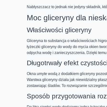
Nabłyszczacz to jednak nie jedyny składnik, 
Moc gliceryny dla niesk
Właściwości gliceryny
Gliceryna to substancja o właściwościach higro
łyżeczki gliceryny do wody do mycia okien two
odpycha wodę i zanieczyszczenia. Dzięki temu k
Długotrwały efekt czystośc
Okna umyte wodą z dodatkiem gliceryny pozosta
Warstwa gliceryny działa jak niewidzialny płas
zostawiając śladów. To rozwiązanie szczególn
Sposób przygotowania roz
Do litra ciepłej wody dodajemy jedną łyżeczkę