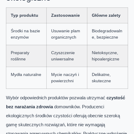
Typ produktu
Zastosowanie
Główne zalety
Środki na bazie
Usuwanie plam
Biodegradowaln
enzymów
organicznych
e, bezpieczne
Preparaty
Czyszczenie
Nietoksyczne,
roślinne
uniwersalne
hipoalergiczne
Mydła naturalne
Mycie naczyń i
Delikatne,
powierzchni
skuteczne
Wybór odpowiednich produktów pozwala utrzymać
czystość
bez narażania zdrowia
domowników. Producenci
ekologicznych środków czystości oferują obecnie szeroką
gamę skutecznych rozwiązań, które nie wymagają
stosowania agresywnych chemikaliów. Praktyczne wdrożenie