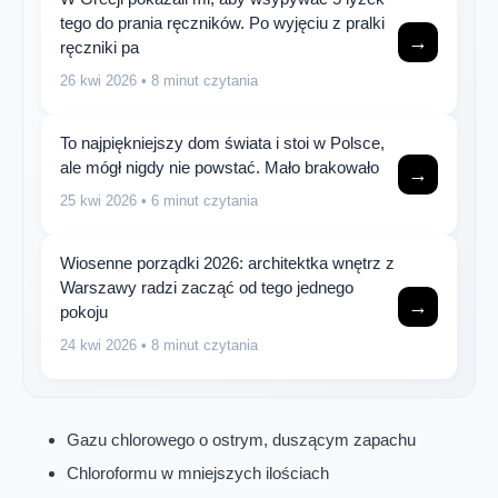
tego do prania ręczników. Po wyjęciu z pralki
→
ręczniki pa
26 kwi 2026
• 8 minut czytania
To najpiękniejszy dom świata i stoi w Polsce,
ale mógł nigdy nie powstać. Mało brakowało
→
25 kwi 2026
• 6 minut czytania
Wiosenne porządki 2026: architektka wnętrz z
Warszawy radzi zacząć od tego jednego
→
pokoju
24 kwi 2026
• 8 minut czytania
Gazu chlorowego o ostrym, duszącym zapachu
Chloroformu w mniejszych ilościach