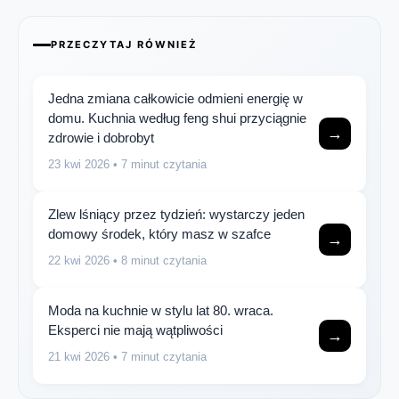
PRZECZYTAJ RÓWNIEŻ
Jedna zmiana całkowicie odmieni energię w
domu. Kuchnia według feng shui przyciągnie
→
zdrowie i dobrobyt
23 kwi 2026
• 7 minut czytania
Zlew lśniący przez tydzień: wystarczy jeden
domowy środek, który masz w szafce
→
22 kwi 2026
• 8 minut czytania
Moda na kuchnie w stylu lat 80. wraca.
Eksperci nie mają wątpliwości
→
21 kwi 2026
• 7 minut czytania