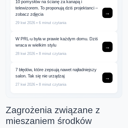
10 pomysłów na ścianę za kanapą i
telewizorem. To proponują dziś projektanci –
→
zobacz zdjęcia
29 kwi 2026
• 6 minut czytania
W PRL-u była w prawie każdym domu. Dziś
wraca w wielkim stylu
→
28 kwi 2026
• 8 minut czytania
7 błędów, które zepsują nawet najładniejszy
salon. Tak się nie urządzaj
→
27 kwi 2026
• 8 minut czytania
Zagrożenia związane z
mieszaniem środków