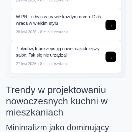
29 kwi 2026
• 6 minut czytania
W PRL-u była w prawie każdym domu. Dziś
wraca w wielkim stylu
→
28 kwi 2026
• 8 minut czytania
7 błędów, które zepsują nawet najładniejszy
salon. Tak się nie urządzaj
→
27 kwi 2026
• 8 minut czytania
Trendy w projektowaniu
nowoczesnych kuchni w
mieszkaniach
Minimalizm jako dominujący