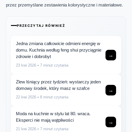
przez przemyślane zestawienia kolorystyczne i materiałowe.
PRZECZYTAJ RÓWNIEŻ
Jedna zmiana całkowicie odmieni energię w
domu. Kuchnia według feng shui przyciągnie
→
zdrowie i dobrobyt
23 kwi 2026
• 7 minut czytania
Zlew lśniący przez tydzień: wystarczy jeden
domowy środek, który masz w szafce
→
22 kwi 2026
• 8 minut czytania
Moda na kuchnie w stylu lat 80. wraca.
Eksperci nie mają wątpliwości
→
21 kwi 2026
• 7 minut czytania