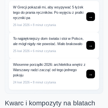
W Grecji pokazali mi, aby wsypywać 5 łyżek
tego do prania ręczników. Po wyjęciu z pralki
→
ręczniki pa
26 kwi 2026
• 8 minut czytania
To najpiękniejszy dom świata i stoi w Polsce,
ale mógł nigdy nie powstać. Mało brakowało
→
25 kwi 2026
• 6 minut czytania
Wiosenne porządki 2026: architektka wnętrz z
Warszawy radzi zacząć od tego jednego
→
pokoju
24 kwi 2026
• 8 minut czytania
Kwarc i kompozyty na blatach